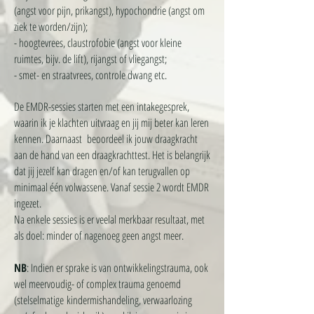
(angst voor pijn, prikangst), hypochondrie (angst om
ziek te worden/zijn);
- hoogtevrees, claustrofobie (angst voor kleine
ruimtes, bijv. de lift), rijangst of vliegangst;
- smet- en straatvrees, controle dwang etc.
De EMDR-sessies starten met een intakegesprek,
waarin ik je klachten uitvraag en jij mij beter kan leren
kennen. Daarnaast beoordeel ik jouw draagkracht
aan de hand van een draagkrachttest. Het is belangrijk
dat jij jezelf kan dragen en/of kan terugvallen op
minimaal één volwassene. Vanaf sessie 2 wordt EMDR
ingezet.
Na enkele sessies is er veelal merkbaar resultaat, met
als doel: minder of nagenoeg geen angst meer.
NB
: Indien er sprake is van ontwikkelingstrauma, ook
wel meervoudig- of complex trauma genoemd
(stelselmatige
kindermishandeling, verwaarlozing