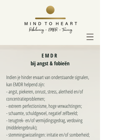
E M D R
bij angst & fobieën
Indien je hinder ervaart van onderstaande signalen,
kan EMDR helpend zijn:
- angst, piekeren, onrust, stress, alertheid en/of
concentratieproblemen;
- extreem
perfectionisme, hoge verwachtingen;
- schaamte, schuldgevoel, negatief zelfbeeld;
- terugtrek- en/of vermijdingsgedrag, verdoving
(middelengebruik);
- stemmingswisselingen: irritatie en/of somberheid;