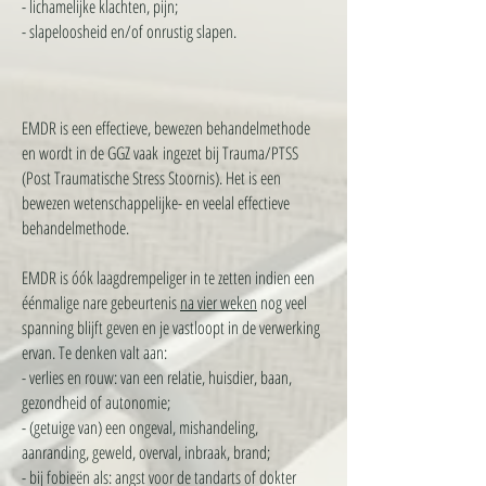
- lichamelijke klachten, pijn;
- slapeloosheid en/of onrustig slapen.
EMDR is een effectieve, bewezen behandelmethode
en wordt in de GGZ vaak
ingezet bij Trauma/PTSS
(Post Traumatische Stress Stoornis). Het is een
bewezen wetenschappelijke- en veelal effectieve
behandelmethode.
EMDR is óók laagdrempeliger in te zetten indien een
éénmalige nare gebeurtenis
na vier weken
nog veel
spanning blijft geven en je vastloopt in de verwerking
ervan. Te denken valt aan:
- verlies en rouw: van een relatie, huisdier, baan,
gezondheid of autonomie;
- (getuige van) een ongeval, mishandeling,
aanranding, geweld, overval, inbraak, brand;
- bij fobieën als: angst voor de tandarts of dokter