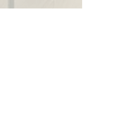
Bron: NOS op 3
Emoties doorvoelen...?
MAAK EEN AFSPRAAK