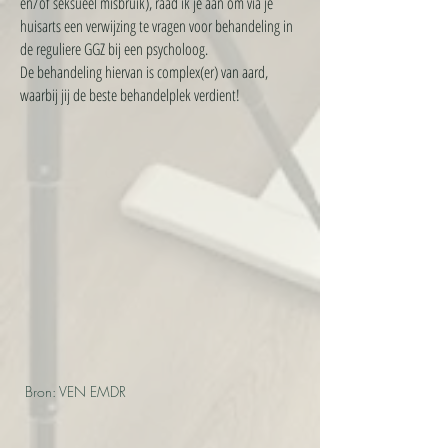
en/of seksueel misbruik), raad ik je aan om via je
huisarts een verwijzing te vragen voor behandeling in
de reguliere GGZ bij een psycholoog.
De behandeling hiervan is complex(er) van aard,
waarbij jij de beste behandelplek verdient!
Bron: VEN EMDR