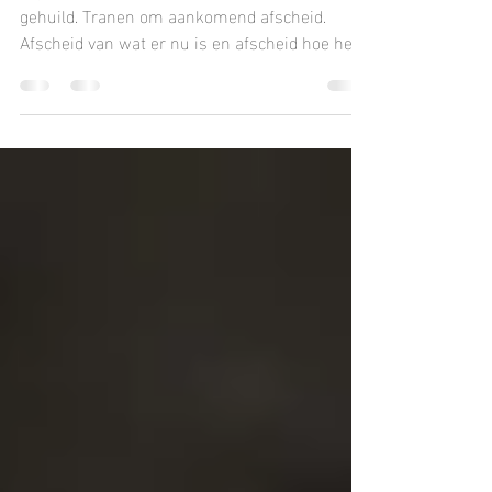
Niets blijft hetzelfde…
Afgelopen weken heb ik al diverse keren
gehuild. Tranen om aankomend afscheid.
Afscheid van wat er nu is en afscheid hoe het
ooit was. Meestal in stilte met een knoop in
mijn maag en vandaag met dikke tranen… Nu
vormen we met z’n vieren een gezin. Toen
waren we vader en moeder. En heel vroeger
waren we ‘vadertje en moedertje’ aan het
spelen Vanaf 02-02-2026 zal alles anders
voelen! In juli j.l. onderwierp ik mij voor het
eerst aan een sessie met plant-medicijnen. In
de lo