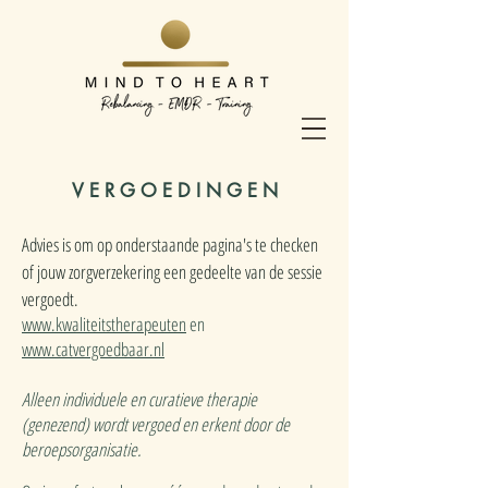
V E R G O E D I N G E N
Advies is om op onderstaande pagina's te checken
of jouw zorgverzekering een gedeelte van de sessie
vergoedt.
www.kwaliteitstherapeuten
en
www.catvergoedbaar.nl
Alleen individuele en curatieve therapie
(genezend) wordt
v
ergoed en erkent door de
beroepsorganisatie.