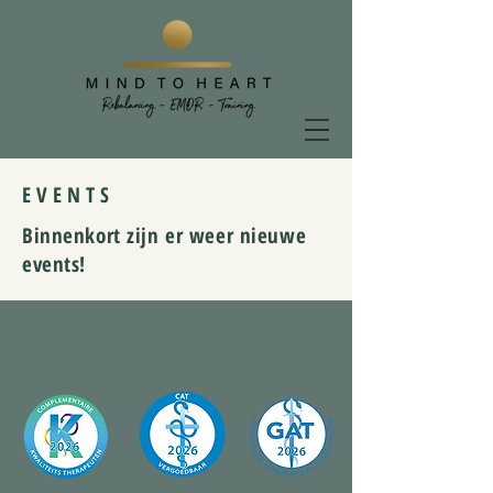
E V E N T S
Binnenkort zijn er weer nieuwe
events!