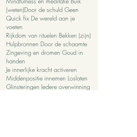
Mindfulness en meditatie Buik
(weten)Door de schuld Geen
Quick fix De wereld aan je
voeten
Rijkdom van rituelen Bekken (zijn)
Hulpbronnen Door de schaamte
Zingeving en dromen Goud in
handen
Je innerlijke kracht activeren
Middenpositie innemen Loslaten
Glinsteringen Iedere overwinning
vieren Ben je eigen cheerleader
Levensenergie!
Persoonlijke groei mentale
gezondheid zelfbewustzijn