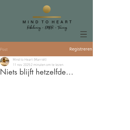
Post
Registreren
Mind to Heart (Marriët)
11 nov 2025
2 minuten om te lezen
Niets blijft hetzelfde…