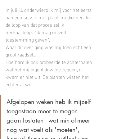
In juli j.l. onderwierp ik mij voor het eerst 
aan een sessie met plant-medicijnen. In 
de loop van dat proces zei ik 
herhaaldelijk: “ik mag mijzelf 
toestemming geven”.
Waar dit over ging was mij toen echt een 
groot raadsel…
Hoe hard ik ook probeerde te achterhalen 
wat het mij eigenlijk wilde zeggen, ik 
kwam er niet uit. De planten wisten het 
echter al wel…
Afgelopen weken heb ik mijzelf 
toegestaan meer te mogen 
gaan loslaten - wat min-of-meer 
nog wat voelt als 'moeten', 
hoewel ik poog er 'willen' van 