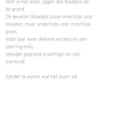
Voor je het weet, liggen alle blaadjes op 
de grond.
De gevallen blaadjes staan enerzijds voor 
loslaten, maar anderzijds voor innerlijke 
groei.
Ieder jaar weer dikkere wortels en een 
jaarring erbij:
steviger gegrond, krachtiger en vier 
overeind!
Zonder te weten wat het leven zal 
brengen, vol vertrouwen in wat zich wil 
gaan ontvouwen... 