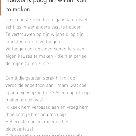
te maken. 
Onze oudste zoon los te gaan laten. Niet 
echt los, maar anders vast te houden.
Te vertrouwen op zijn wijsheid, op zijn 
krachten en zijn verlangen.
Verlangen om op eigen benen te staan, 
eigen keuzes te maken - die niet per se 
de mijne zullen zijn ;-)
Een tijdje geleden sprak hij mij op 
veroordelende toon aan: “mam, wat doe 
jij nou eigenlijk in huis? Alleen appel-pap 
maken en de was”!
Ik keek hem verbaasd aan en vroeg hem: 
“hoe kom je hier nou toch bij?”
Het ergste nog: hij meende het 
bloedserieus!
Blijkbaar zijn het deze bezigheden die 