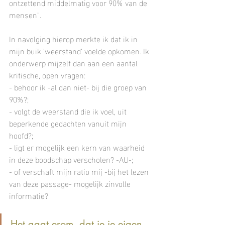
ontzettend middelmatig voor 90% van de 
mensen". 
In navolging hierop merkte ik dat ik in 
mijn buik ‘weerstand’ voelde opkomen. Ik 
onderwerp mijzelf dan aan een aantal 
kritische, open vragen:
- behoor ik -al dan niet- bij die groep van 
90%?;
- volgt de weerstand die ik voel, uit 
beperkende gedachten vanuit mijn 
hoofd?;
- ligt er mogelijk een kern van waarheid 
in deze boodschap verscholen? -AU-;
- of verschaft mijn ratio mij -bij het lezen 
van deze passage- mogelijk zinvolle 
informatie?  
Het gaat erom, dat je je eigen 