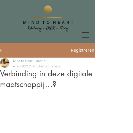
Post
Registreren
Mind to Heart (Marriët)
4 feb 2024
2 minuten om te lezen
Verbinding in deze digitale
maatschappij…?