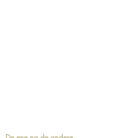
De ene na de andere 