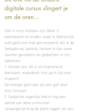
digitale cursus slingert je 
om de oren… 
Ook in mijn mailbox zijn zéker 5 
exemplaren te vinden, waar ik (behoorlijk 
wat) geld voor heb geïnvesteerd. Als ik de 
‘betaalknop’ aanklik, herken ik dan twee 
soorten gevoelens en gedachten in mij 
opkomen: 
1. Gevoel: yes, dít is zó inspirerend, 
leerzaam, waardevol: hier ga ik tijd voor 
maken!!! 
De energie giert dan als een golf door 
mijn lichaam. 
2. Gedachte: eigenlijk heb ik nog een 
aantal van deze cursussen 
‘onaangeroerd op de plank liggen’ en zou 